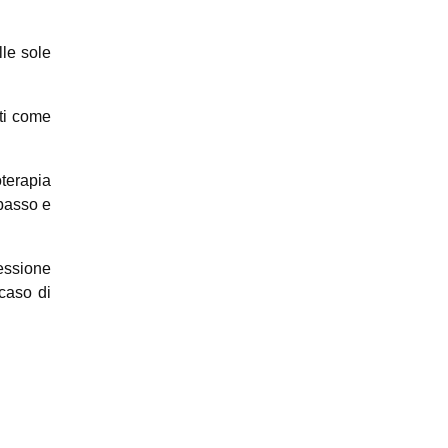
lle sole
iti come
terapia
 basso e
essione
caso di