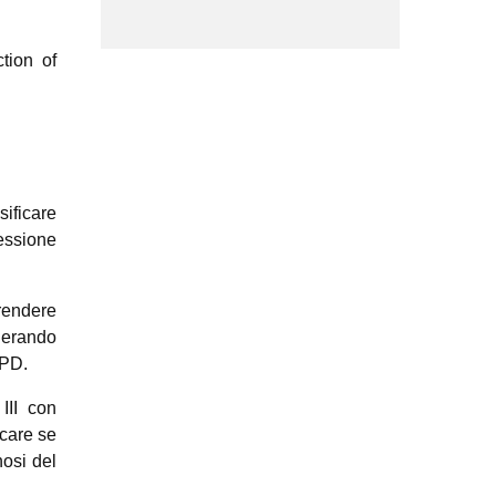
tion of
ificare
ressione
rendere
derando
 PD.
III con
care se
nosi del