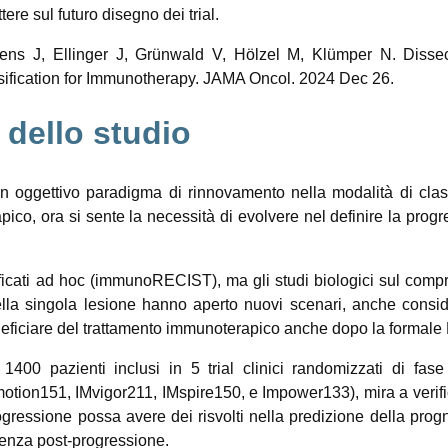
ttere sul futuro disegno dei trial.
kens J, Ellinger J, Grünwald V, Hölzel M, Klümper N. Dissec
ssification for Immunotherapy. JAMA Oncol. 2024 Dec 26.
dello studio
un oggettivo paradigma di rinnovamento nella modalità di class
pico, ora si sente la necessità di evolvere nel definire la prog
ficati ad hoc (immunoRECIST), ma gli studi biologici sul comp
ella singola lesione hanno aperto nuovi scenari, anche consi
neficiare del trattamento immunoterapico anche dopo la formale
00 pazienti inclusi in 5 trial clinici randomizzati di fase 
otion151, IMvigor211, IMspire150, e Impower133), mira a verifi
rogressione possa avere dei risvolti nella predizione della prog
venza post-progressione.