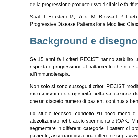
della progressione produce risvolti clinici e fa rifle
Saal J, Eckstein M, Ritter M, Brossart P, Luet
Progressive Disease Patterns for a Modified Cla
Background e disegno 
Se 15 anni fa i criteri RECIST hanno stabilito 
risposta e progressione al trattamento chemiotera
all'immunoterapia.
Non solo si sono susseguiti criteri RECIST modi
meccanismi di eterogeneità nella valutazione d
che un discreto numero di pazienti continua a be
Lo studio tedesco, condotto su poco meno di 14
atezolizumab nel braccio sperimentale (OAK, IMm
segmentare in differenti categorie il pattern di p
paziente, associandosi a una differente sopravvi