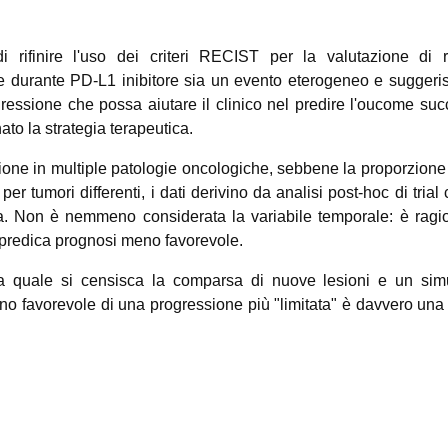
di rifinire l'uso dei criteri RECIST per la valutazione di r
e durante PD-L1 inibitore sia un evento eterogeneo e suggeri
gressione che possa aiutare il clinico nel predire l'oucome su
ato la strategia terapeutica.
ione in multiple patologie oncologiche, sebbene la proporzione t
 tumori differenti, i dati derivino da analisi post-hoc di trial c
a. Non è nemmeno considerata la variabile temporale: è ragi
 predica prognosi meno favorevole.
lla quale si censisca la comparsa di nuove lesioni e un sim
no favorevole di una progressione più "limitata" è davvero un