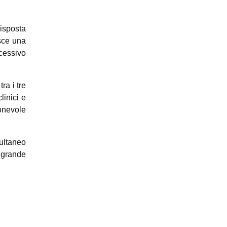
isposta
sce una
ccessivo
ra i tre
linici e
onevole
ultaneo
a grande