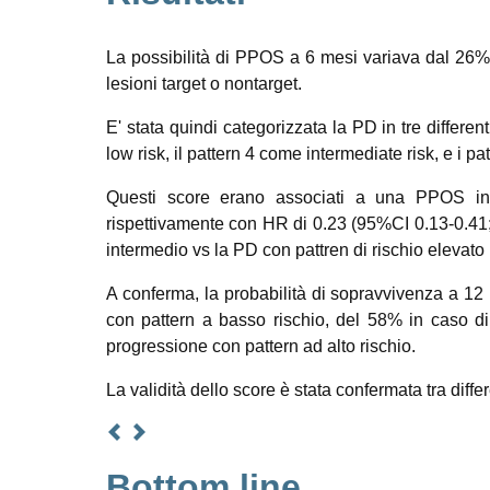
La possibilità di PPOS a 6 mesi variava dal 26% p
lesioni target o nontarget.
E' stata quindi categorizzata la PD in tre differenti
low risk, il pattern 4 come intermediate risk, e i pa
Questi score erano associati a una PPOS in
rispettivamente con HR di 0.23 (95%CI 0.13-0.41;
intermedio vs la PD con pattren di rischio elevato 
A conferma, la probabilità di sopravvivenza a 1
con pattern a basso rischio, del 58% in caso di
progressione con pattern ad alto rischio.
La validità dello score è stata confermata tra differ
Bottom line