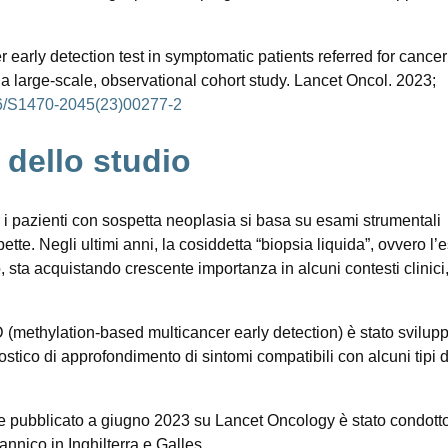
 early detection test in symptomatic patients referred for cancer
 large-scale, observational cohort study. Lancet Oncol. 2023;
016/S1470-2045(23)00277-2
dello studio
er i pazienti con sospetta neoplasia si basa su esami strumentali
pette. Negli ultimi anni, la cosiddetta “biopsia liquida”, ovvero l
 sta acquistando crescente importanza in alcuni contesti clinici
ED (methylation-based multicancer early detection) è stato svilup
nostico di approfondimento di sintomi compatibili con alcuni tipi d
le pubblicato a giugno 2023 su Lancet Oncology è stato condotto
tannico in Inghilterra e Galles.