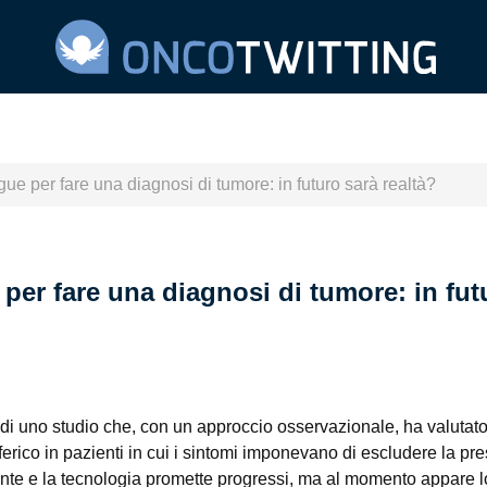
gue per fare una diagnosi di tumore: in futuro sarà realtà?
 per fare una diagnosi di tumore: in fut
ti di uno studio che, con un approccio osservazionale, ha valutato
erico in pazienti in cui i sintomi imponevano di escludere la pr
inante e la tecnologia promette progressi, ma al momento appare 