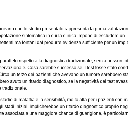
tolineano che lo studio presentato rappresenta la prima valutazio
polazione sintomatica in cui la clinica impone di escludere un
ettenti ma lontani dal produrre evidenza sufficiente per un impi
 parallelo rispetto alla diagnostica tradizionale, senza nessun in
servazionale. Cosa sarebbe successo se il test fosse stato cond
? Circa un terzo dei pazienti che avevano un tumore sarebbero sta
bero avuto un ritardo diagnostico, se la negatività del test aves
 tradizionale.
 stadio di malattia e la sensibilità, molto alta per i pazienti con m
gli stadi iniziali implicherebbe un ritardo diagnostico proprio negl
ente associata a una maggiore chance di guarigione, è particola