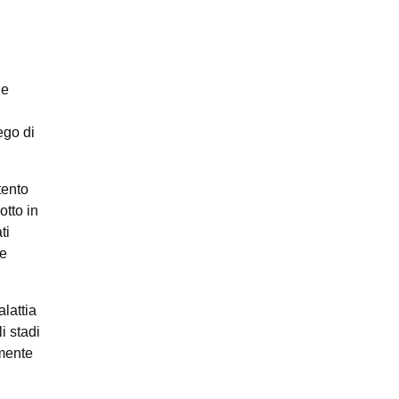
ne
ego di
tento
otto in
ti
se
alattia
i stadi
rmente