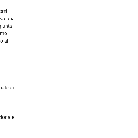
tomi
veva una
iunta il
rne il
o al
nale di
izionale