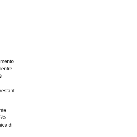
namento
mentre
è
restanti
nte
95%
nica di