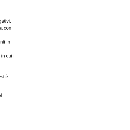
ativi,
sa con
nti in
in cui i
est è
el