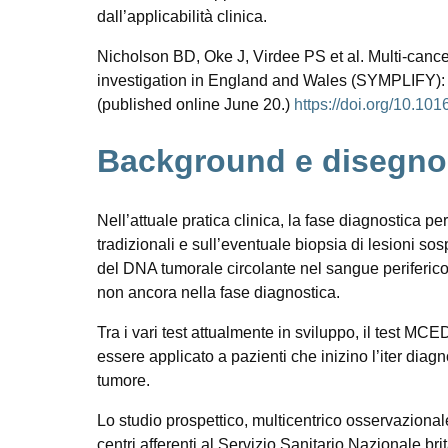
dall’applicabilità clinica.
Nicholson BD, Oke J, Virdee PS et al. Multi-cancer
investigation in England and Wales (SYMPLIFY): a
(published online June 20.)
https://doi.org/10.1
Background e disegno 
Nell’attuale pratica clinica, la fase diagnostica p
tradizionali e sull’eventuale biopsia di lesioni sos
del DNA tumorale circolante nel sangue periferico,
non ancora nella fase diagnostica.
Tra i vari test attualmente in sviluppo, il test MC
essere applicato a pazienti che inizino l’iter diag
tumore.
Lo studio prospettico, multicentrico osservaziona
centri afferenti al Servizio Sanitario Nazionale bri