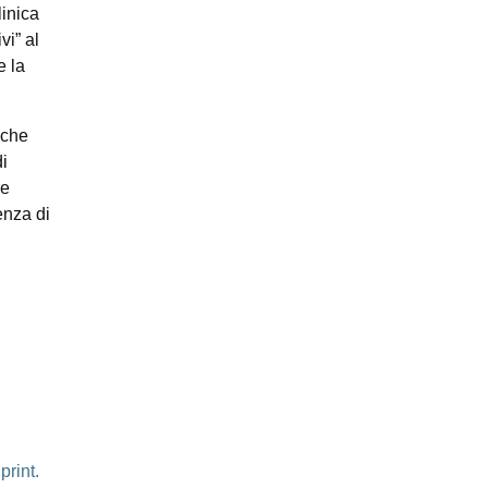
linica
vi” al
e la
 che
di
re
enza di
rint.