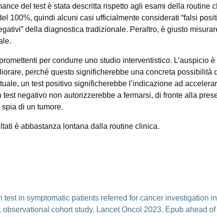
nce del test è stata descritta rispetto agli esami della routine c
 100%, quindi alcuni casi ufficialmente considerati “falsi positi
egativi” della diagnostica tradizionale. Peraltro, è giusto misurar
ale.
i promettenti per condurre uno studio interventistico. L’auspicio è
gliorare, perché questo significherebbe una concreta possibilità 
tuale, un test positivo significherebbe l’indicazione ad accelera
 test negativo non autorizzerebbe a fermarsi, di fronte alla pres
 spia di un tumore.
ultati è abbastanza lontana dalla routine clinica.
 test in symptomatic patients referred for cancer investigation in
observational cohort study. Lancet Oncol 2023. Epub ahead of p