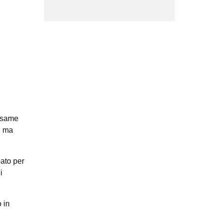
’esame
, ma
pato per
i
 in