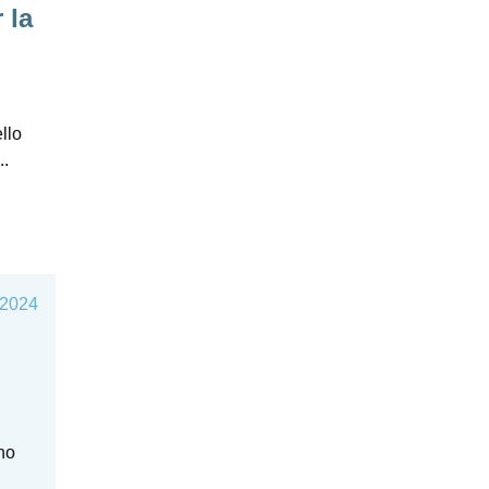
 la
llo
..
 2024
ono