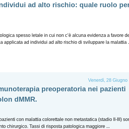
dividui ad alto rischio: quale ruolo per
logica spesso letale in cui non c’è alcuna evidenza a favore de
applicata ad individui ad alto rischio di sviluppare la malattia .
Venerdì, 28 Giugno
munoterapia preoperatoria nei pazienti
olon dMMR.
azienti con malattia colorettale non metastatica (stadio II-III) s
nto chirurgico. Tassi di risposta patologica maggiore ...