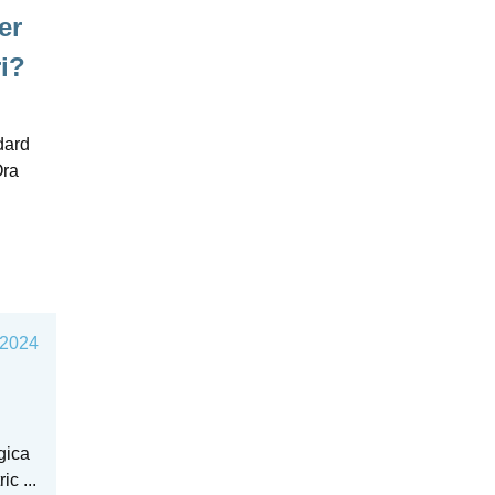
er
ri?
dard
Ora
 2024
gica
c ...