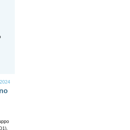
o
 2024
ono
ruppo
D1),